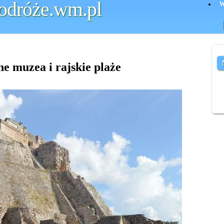
odróże.wm.pl
W
 muzea i rajskie plaże