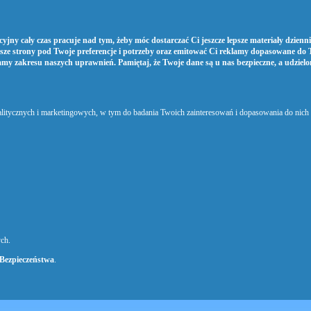
yjny cały czas pracuje nad tym, żeby móc dostarczać Ci jeszcze lepsze materiały dziennik
sze strony pod Twoje preferencje i potrzeby oraz emitować Ci reklamy dopasowane do 
amy zakresu naszych uprawnień. Pamiętaj, że Twoje dane są u nas bezpieczne, a udziel
nalitycznych i marketingowych, w tym do badania Twoich zainteresowań i dopasowania do nic
ch.
 Bezpieczeństwa
.