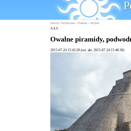
P
Serwisy Turystyczne
»
Podróże
» Artykuł
A
A
A
Owalne piramidy, podwodne
2015-07-24 15:43:28 (ost. akt: 2015-07-24 15:48:30)