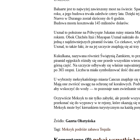
Baluarte jest to najwyżej zawieszony most na świecie. Sp
roku, a jego budowa trwała zaledwie cztery lata. Dzięki t
Nuevo w Durango został skrócony do 6 godzin.
Budowa mostu kosztowała 145 milionów dolarów.
Uxmal to położone na Półwyspie Jukatan ruiny miasta M
rokiem. Obok Chichén Itzá i Mayapan Uxmal należało d
jedną z najdziwniejszych piramid świata. Co ciekawe, wyb
Uxmal, to także fakt, że na jej szczycie znajdują się aż trz
Kukulkana, nazywana również Świątynią Zamkiem, to przy
piramid egipskich różniły się one przede wszystkim wierz
górną część. Na szczycie odbywały się właśnie najważniej
po 365 stopni. Liczba ta miała symbolizować ilość dni as
U wybrzeży meksykańskiego miasta Cancun znajduje się 
Mają one zwrócić uwagę na ochronę raf koralowych. Podwo
aby wskoczyć do wody — to pozostaje nam zwiedzanie st
Oczywiście Meksyk to nie tylko zabytki, ale przede wszyst
przekonać się do wyprawy w te rejony, które okazują się n
Meksyk może być kierunkiem turystycznym na każdą porę
Źródło:
Gazeta Olsztyńska
Tagi:
Meksyk
podróże
zabawa
Tequila
Komentarze (0)
pokaż wszystkie ko