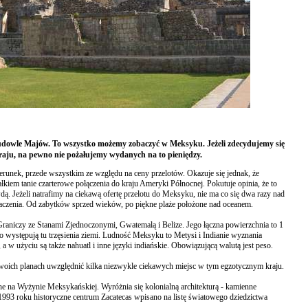
dowle Majów. To wszystko możemy zobaczyć w Meksyku. Jeżeli zdecydujemy się
kraju, na pewno nie pożałujemy wydanych na to pieniędzy.
erunek, przede wszystkim ze względu na ceny przelotów. Okazuje się jednak, że
ałkiem tanie czarterowe połączenia do kraju Ameryki Północnej. Pokutuje opinia, że to
awdą. Jeżeli natrafimy na ciekawą ofertę przelotu do Meksyku, nie ma co się dwa razy nad
baczenia. Od zabytków sprzed wieków, po piękne plaże położone nad oceanem.
niczy ze Stanami Zjednoczonymi, Gwatemalą i Belize. Jego łączna powierzchnia to 1
o występują tu trzęsienia ziemi. Ludność Meksyku to Metysi i Indianie wyznania
a w użyciu są także nahuatl i inne języki indiańskie. Obowiązującą walutą jest peso.
woich planach uwzględnić kilka niezwykle ciekawych miejsc w tym egzotycznym kraju.
e na Wyżynie Meksykańskiej. Wyróżnia się kolonialną architekturą - kamienne
1993 roku historyczne centrum Zacatecas wpisano na listę światowego dziedzictwa