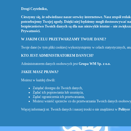
Drogi Czytelniku,
Cieszymy się, że odwiedzasz nasze serwisy internetowe. Nasz zespół redakc
potrzebujemy Twojej zgody. Dzięki niej będziemy mogli dostosowywać na
bezpieczeństwo Twoich danych są dla nas niezwykle istotne – nie zwiększ
Prywatności
.
W JAKIM CELU PRZETWARZAMY TWOJE DANE?
Twoje dane (w tym pliki cookies) wykorzystujemy w celach statystycznych, a
KTO JEST ADMINISTRATOREM DANYCH?
Administratorem danych osobowych jest
Grupa WM Sp. z o.o.
JAKIE MASZ PRAWA?
Możesz w każdej chwili:
Zażądać dostępu do Twoich danych,
Żądać ich poprawiania lub usunięcia,
Żądać ograniczenia ich przetwarzania,
Możesz wnieść sprzeciw co do przetwarzania Twoich danych osobowy
Więcej informacji nt. Twoich danych i naszej troski o nie znajdziesz w
Polityce