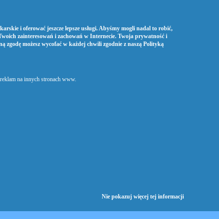
arskie i oferować jeszcze lepsze usługi. Abyśmy mogli nadal to robić,
Twoich zainteresowań i zachowań w Internecie. Twoja prywatność i
oną zgodę możesz wycofać w każdej chwili zgodnie z naszą
Polityką
h reklam na innych stronach www.
Nie pokazuj więcej tej informacji