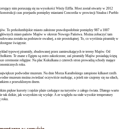
acerujący nim poruszają się na wysokości Wieży Eiffla. Most został otwarty w 2012
ej konstrukcji czas przejazdu pomiędzy miastami Concordia w prowincji Sinaloa i Pueblo
ajów. To prekolumbijskie miasto założone prawdopodobnie pomiędzy 987 a 1007
o głównych miast-państw Majów w okresie Nowego Państwa. Można zobaczyć tam
udowana została na podstawie owalnej, a nie prostokątnej. To, co wyróżnia piramidę w
y dostępne świątynie.
kład typowej piramidy, zbudowanej przez zamieszkających te tereny Majów. Od
chołkiem. Te znane z Egiptu są ostro zakończone, zaś piramidy Majów posiadają ściętą
sze ceremonie religijne. Na plac Kukulkana z czterech stron prowadzą schody mające
tronomicznych roku.
największe podwodne muzeum. Na dnie Morza Karaibskiego zatopiono kilkaset rzeźb.
dne muzeum można zwiedzać oczywiście nurkując, a jeżeli nie czujemy się na siłach,
atkiem z przeszklonym dnem.
kim piękne kurorty i rajskie plaże czekające na turystów z całego świata. Dlatego warto
ie tak dzikie, jak wszystkim się wydaje. A ze względu na stałe wysokie temperatury
 roku.
mentarze w serwisie