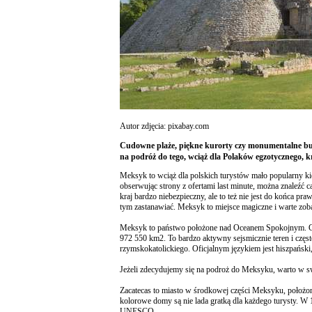
Autor zdjęcia: pixabay.com
Cudowne plaże, piękne kurorty czy monumentalne bu
na podróż do tego, wciąż dla Polaków egzotycznego, 
Meksyk to wciąż dla polskich turystów mało popularny ki
obserwując strony z ofertami last minute, można znaleźć c
kraj bardzo niebezpieczny, ale to też nie jest do końca pr
tym zastanawiać. Meksyk to miejsce magiczne i warte zo
Meksyk to państwo położone nad Oceanem Spokojnym. Gra
972 550 km2. To bardzo aktywny sejsmicznie teren i częst
rzymskokatolickiego. Oficjalnym językiem jest hiszpański, 
Jeżeli zdecydujemy się na podroż do Meksyku, warto w s
Zacatecas to miasto w środkowej części Meksyku, położon
kolorowe domy są nie lada gratką dla każdego turysty. W 
UNESCO.