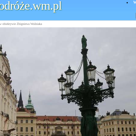
odróże.wm.pl
W
w obiektywie Zbigniewa Woźniaka