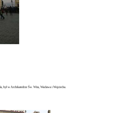
a, był w Archikatedrze Św. Wita, Wacława i Wojciecha.