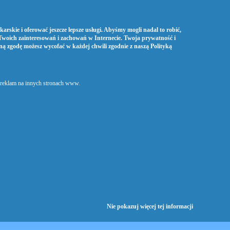
arskie i oferować jeszcze lepsze usługi. Abyśmy mogli nadal to robić,
Twoich zainteresowań i zachowań w Internecie. Twoja prywatność i
oną zgodę możesz wycofać w każdej chwili zgodnie z naszą
Polityką
h reklam na innych stronach www.
Nie pokazuj więcej tej informacji