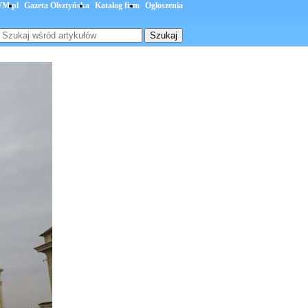
M.pl
Gazeta Olsztyńska
Katalog firm
Ogłoszenia