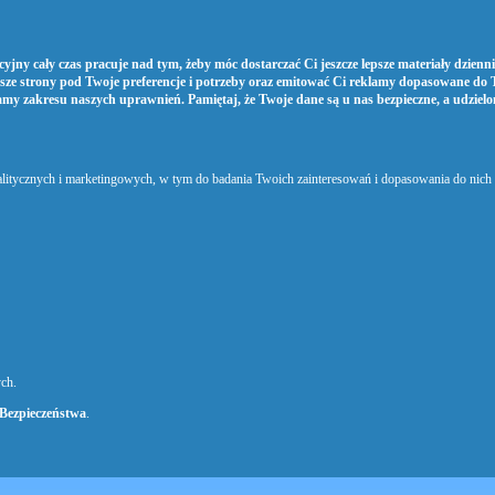
yjny cały czas pracuje nad tym, żeby móc dostarczać Ci jeszcze lepsze materiały dziennik
sze strony pod Twoje preferencje i potrzeby oraz emitować Ci reklamy dopasowane do 
amy zakresu naszych uprawnień. Pamiętaj, że Twoje dane są u nas bezpieczne, a udziel
nalitycznych i marketingowych, w tym do badania Twoich zainteresowań i dopasowania do nic
ch.
 Bezpieczeństwa
.